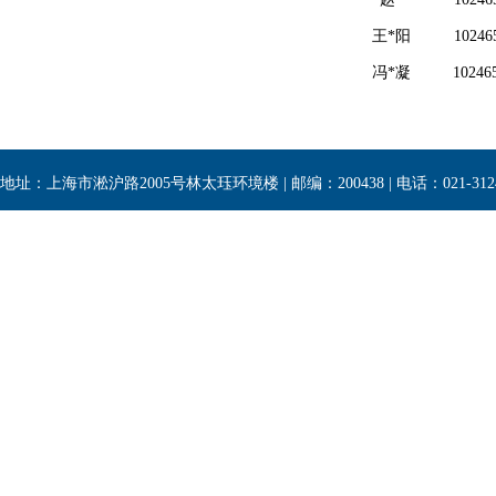
王*阳
10246
冯*凝
10246
地址：上海市淞沪路2005号林太珏环境楼 | 邮编：200438 | 电话：021-3124