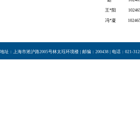
王*阳
10246
冯*凝
10246
地址：上海市淞沪路2005号林太珏环境楼 | 邮编：200438 | 电话：021-3124