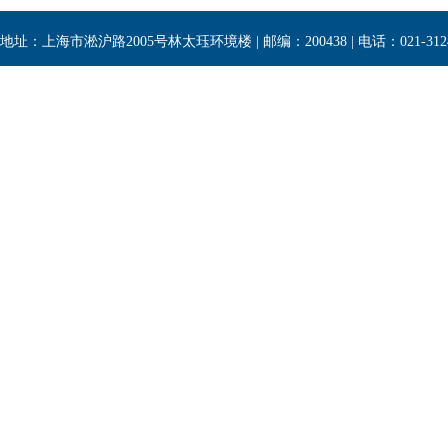
地址：上海市淞沪路2005号林太珏环境楼 | 邮编：200438 | 电话：021-3124