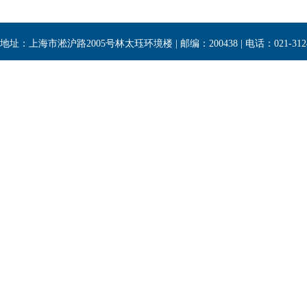
地址：上海市淞沪路2005号林太珏环境楼 | 邮编：200438 | 电话：021-3124