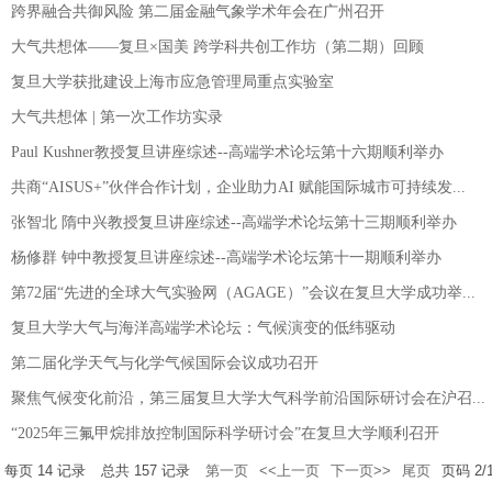
跨界融合共御风险 第二届金融气象学术年会在广州召开
大气共想体——复旦×国美 跨学科共创工作坊（第二期）回顾
复旦大学获批建设上海市应急管理局重点实验室
大气共想体 | 第一次工作坊实录
Paul Kushner教授复旦讲座综述--高端学术论坛第十六期顺利举办
共商“AISUS+”伙伴合作计划，企业助力AI 赋能国际城市可持续发...
张智北 隋中兴教授复旦讲座综述--高端学术论坛第十三期顺利举办
杨修群 钟中教授复旦讲座综述--高端学术论坛第十一期顺利举办
第72届“先进的全球大气实验网（AGAGE）”会议在复旦大学成功举...
复旦大学大气与海洋高端学术论坛：气候演变的低纬驱动
第二届化学天气与化学气候国际会议成功召开
聚焦气候变化前沿，第三届复旦大学大气科学前沿国际研讨会在沪召...
“2025年三氟甲烷排放控制国际科学研讨会”在复旦大学顺利召开
每页
14
记录
总共
157
记录
第一页
<<上一页
下一页>>
尾页
页码
2
/