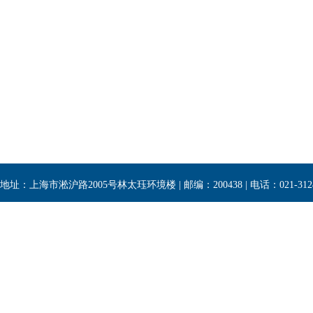
地址：上海市淞沪路2005号林太珏环境楼 | 邮编：200438 | 电话：021-3124