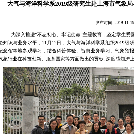
大气与海洋科学系2019级研究生赴上海市气象
发布时间:
2019-11-1
为深入推进
“
不忘初心、牢记使命
”
主题教育，坚定学生爱
论知识与业务水平，
11
月
12
日，大气与海洋科学系组织
2019
级
纪念馆等地参观学习，结合科普体验、智慧业务学习、气象预
气象行业在科技创新、服务国家等方面做出的贡献
,
深度感知沪