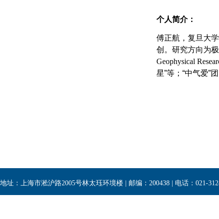
个人简介：
傅正航，复旦大学
创。研究方向为极
Geophysical Researc
星”等；“中气爱”
地址：上海市淞沪路2005号林太珏环境楼 | 邮编：200438 | 电话：021-3124