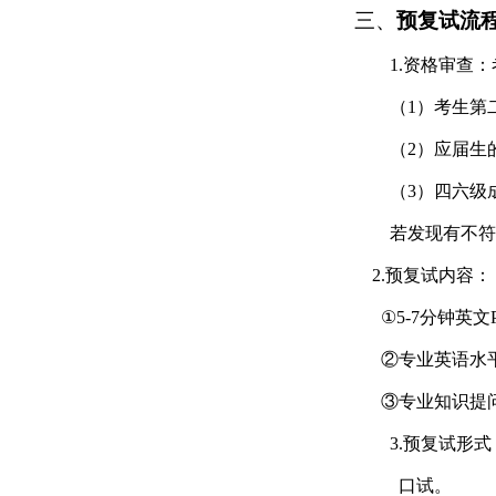
三、
预
复试流
1.
资格审查：
（
1
）考生第
（
2
）应届生
（
3
）四六级
若发现有不符
2.预
复试内容：
①
5-7
分钟英文
②专业英语水
③专业知识提
3.预
复试形式
口试。