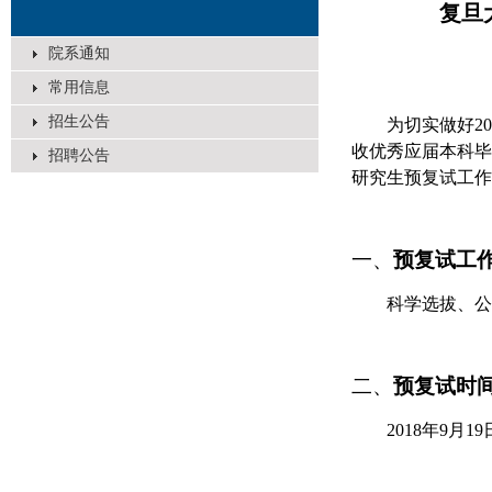
复旦
院系通知
常用信息
招生公告
为切实做好
20
收优秀应届本科毕
招聘公告
研究生预复试工作
一、
预
复试工
科学选拔、公
二、
预
复试时
2018
年
9
月
19