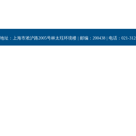
地址：上海市淞沪路2005号林太珏环境楼 | 邮编：200438 | 电话：021-3124