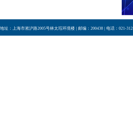
地址：上海市淞沪路2005号林太珏环境楼 | 邮编：200438 | 电话：021-3124