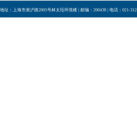
地址：上海市淞沪路2005号林太珏环境楼 | 邮编：200438 | 电话：021-3124