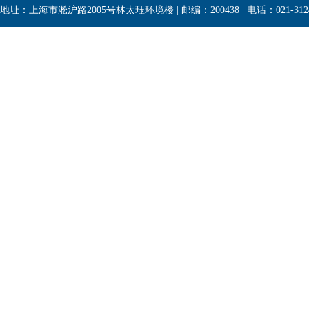
地址：上海市淞沪路2005号林太珏环境楼 | 邮编：200438 | 电话：021-3124