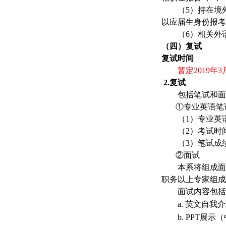
（
5
）持在境
以应届生身份报考
（
6
）相关外
（四）复试
复试时间
暂定
2019
年
3
2.复试
包括笔试和面
①
专业英语笔
（
1
）专业英
（
2
）考试时
（
3
）笔试成
②
面试
本系将组成面
职务以上专家组成
面试内容包括
a.
英文自我介
b. PPT
展示（