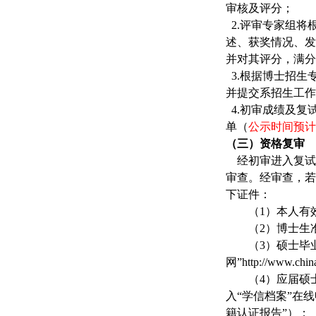
审核及评分；
2.评审专家组将
述、获奖情况、发
并对其评分，满分
3.根据博士招生
并提交系招生工作
4.初审成绩及复
单（
公示时间预计
（三）资格复审
经初审进入复试
审查。经审查，若
下证件：
（
1
）本人有
（
2
）博士生
（
3
）硕士毕
网
”http://www.chin
（
4
）应届硕
入
“
学信档案
”
在线
籍认证报告
”
）；