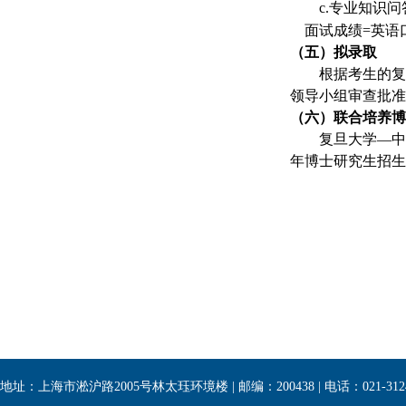
c.
专业知识问
面试成绩
=
英语
（五）拟录取
根据考生的复
领导小组审查批准
（六）联合培养博
复旦大学
—
中
年博士研究生招生
地址：上海市淞沪路2005号林太珏环境楼 | 邮编：200438 | 电话：021-3124