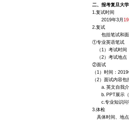
二、报考复旦大学
1.
复试时间
2019
年
3
月
19
2.
复试
包括笔试和面
①专业英语笔试
（
1
）考试时间
（
2
）考试地点
②面试
（
1
）时间：
2019
（
2
）面试内容包
a.
英文自我
b. PPT
展示
c.
专业知识问
3.
体检
具体时间、地点