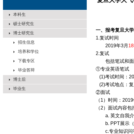
复旦大学大气
本科生
硕士研究生
一、报考复旦大学
博士研究生
1.
复试时间
招生信息
2019
年
3
月
18
培养和学位
2.
复试
下载专区
包括笔试和面
①
专业英语笔试
毕业答辩
(1)考试时间：
2
博士后
(2)考试地点：
毕业生
②
面试
（
1
）时间：
2019
（
2
）面试内容包
a.
英文自我
b. PPT
展示
c.
专业知识问