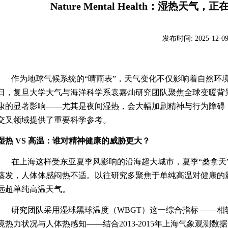
Nature Mental Health：湿热
发布时间:
2025-12-0
作为地球气候系统的“晴雨表”，天气变化不仅影响着自然环
日，复旦大学大气与海洋科学系袁嘉灿研究团队聚焦全球变暖背
康的显著影响——尤其是夜间湿热，会大幅加剧精神与行为障碍
交叉领域提供了重要科学参考。
湿热
VS
高温：谁对精神健康的威胁更大？
在上海这样受东亚夏季风影响的沿海超大城市，夏季“桑拿天
蒸发，人体体感闷热不适。以往研究多聚焦于单纯高温对健康的
远超单纯高温天气。
研究团队采用湿球黑球温度（
WBGT
）这一综合指标 ——相
境热力状况与人体热感知——结合
2013-2015
年上海气象观测数据