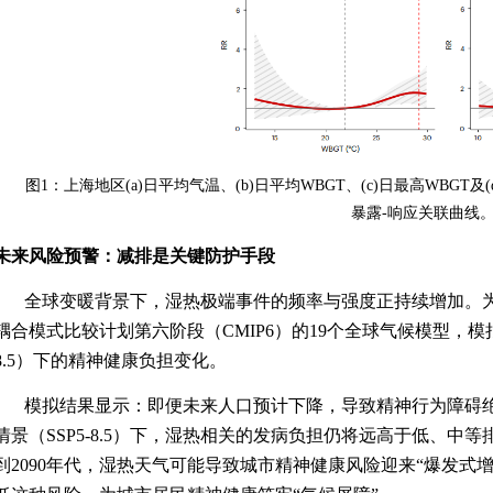
图
1
：上海地区
(a)
日平均气温、
(b)
日平均
WBGT
、
(c)
日最高
WBGT
及
(
暴露
-
响应关联曲线
未来风险预警：减排是关键防护手段
全球变暖背景下，湿热极端事件的频率与强度正持续增加。
耦合模式比较计划第六阶段（
CMIP6
）的
19
个全球气候模型，模
8.5
）下的精神健康负担变化。
模拟结果显示：即便未来人口预计下降，导致精神行为障碍
情景（
SSP5-8.5
）下，湿热相关的发病负担仍将远高于低、中等
到
2090
年代，湿热天气可能导致城市精神健康风险迎来“爆发式增