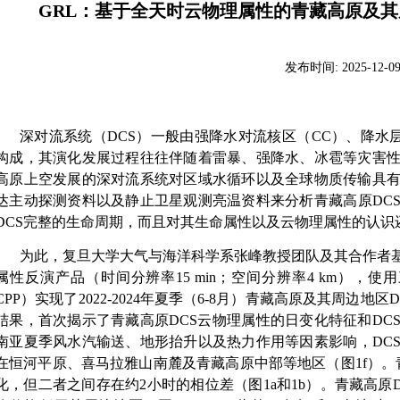
GRL：基于全天时云物理属性的青藏高原及
发布时间:
2025-12-0
深对流系统（
DCS
）一般由强降水对流核区（
CC
）、降水
构成，其演化发展过程往往伴随着雷暴、强降水、冰雹等灾害
高原上空发展的深对流系统对区域水循环以及全球物质传输具
达主动探测资料以及静止卫星观测亮温资料来分析青藏高原
DC
DCS
完整的生命周期，而且对其生命属性以及云物理属性的认识
为此，复旦大学大气与海洋科学系张峰教授团队及其合作者
属性反演产品（时间分辨率
15 min
；空间分辨率
4 km
），使用
CPP
）实现了
2022-2024
年夏季（
6-8
月）青藏高原及其周边地区
D
结果，首次揭示了青藏高原
DCS
云物理属性的日变化特征和
DC
南亚夏季风水汽输送、地形抬升以及热力作用等因素影响，
DC
在恒河平原、喜马拉雅山南麓及青藏高原中部等地区（图
1f
）。
化，但二者之间存在约
2
小时的相位差（图
1a
和
1b
）。青藏高原