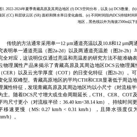
图
1. 2022-2024
年夏季青藏高原及其周边地区
(f) DCS
空间分布，以及
(a) DCS
数量、
(b)
核区
(CC)
和层状云区
(SR)
面积和降水率日变化曲线、
(e)
不同时间段内
DCS
持续时间
地区，黑色线以外为海拔
2500m
以下
传统的方法通常采用单一
12
μ
m
通道亮温以及
10.8
和
12 μm
两
究表明单一通道亮温（图
2a-2d
）以及两通道亮温差（图
2e-2h
）
完全对应，这说明仅仅通过亮温和亮温差的研究方法不能准确
云物理属性产品来揭示了青藏高原及其周边地区
DCS
云物理属
（
CER
）以及云光学厚度（
COT
）的日变化特征（图
2i-2t
）。可
变化呈双峰型。青藏高原地区的平均
CTH
和
CER
显著低于周边
理属性特征，发现青藏高原及其周边地区均以小尺寸（对流核半
为主。随着
DCS
尺寸增大或生命周期延长，
CTH
、
CER
、
COT
平均尺寸更小（对流核半径：
36.40 km<38.14 km
）、持续时间
平移速更慢（
MS: 0.27 km/h < 0.31 km/h
），且降水强度仅
mm/h
）。