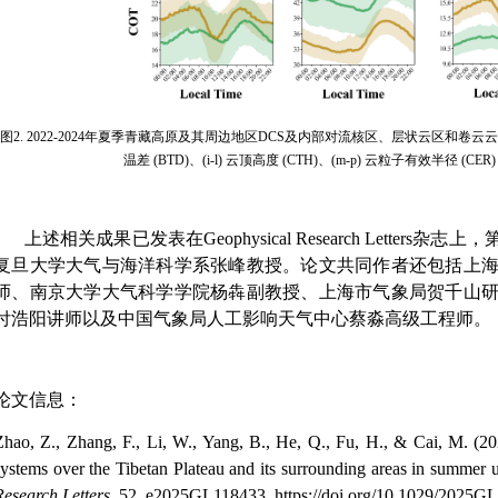
图
2. 2022-2024
年夏季青藏高原及其周边地区
DCS
及内部对流核区、层状云区和卷云云
温差
(BTD)
、
(i-l)
云顶高度
(CTH)
、
(m-p)
云粒子有效半径
(CER
上述相关成果已发表在
Geophysical Research Letters
杂志上，
复旦大学大气与海洋科学系张峰教授。论文共同作者还包括上
师、南京大学大气科学学院杨犇副教授、上海市气象局贺千山
付浩阳讲师以及中国气象局人工影响天气中心蔡淼高级工程师。
论文信息：
Zhao, Z., Zhang, F., Li, W., Yang, B., He, Q., Fu, H., & Cai, M. (202
systems over the Tibetan Plateau and its surrounding areas in summer u
Research Letters
, 52, e2025GL118433. https://doi.org/10.1029/2025G