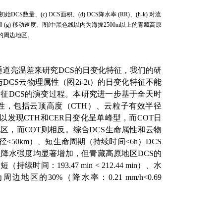
初始
DCS
数量、
(c) DCS
面积、
(d) DCS
降水率
(RR)
、
(h-k)
对流
和
(g)
移动速度。图
f
中黑色线以内为海拔
2500m
以上的青藏高原
的周边地区。
通道亮温差来研究
DCS
的日变化特征，我们的研
与
DCS
云物理属性（图
2i-2t
）的日变化特征不能
表征
DCS
的演变过程。本研究进一步基于全天时
性，包括云顶高度（
CTH
）、云粒子有效半径
以发现
CTH
和
CER
日变化呈单峰型，而
COT
日
地区，而
COT
则相反。综合
DCS
生命属性和云物
径
<50km
）、短生命周期（持续时间
<6h
）
DCS
及降水强度均显著增加，但青藏高原地区
DCS
的
更短（持续时间：
193.47 min < 212.44 min
）、水
为周边地区的
30%
（降水率：
0.21 mm/h<0.69