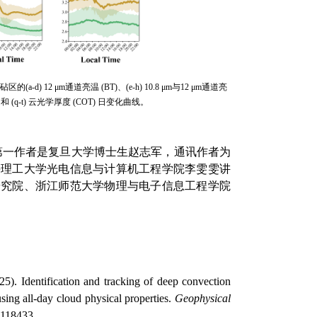
砧区的
(a-d) 1
2 μ
m
通道亮温
(BT)
、
(e-h)
10.8 μm
与
12 μm
通道亮
)
和
(q-t)
云光学厚度
(COT)
日变化曲线。
第一作者是复旦大学博士生赵志军，通讯作者为
海理工大学光电信息与计算机工程学院李雯雯讲
研究院、浙江师范大学物理与电子信息工程学院
5). Identification and tracking of deep convection
sing all‐day cloud physical properties.
Geophysical
L118433.