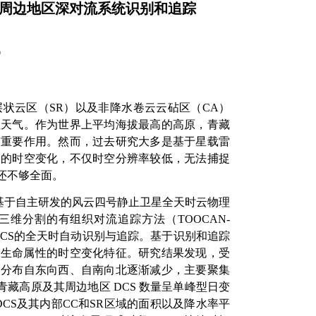
其周边地区深对流系统识别和追踪
9
层状云区（
SR
）以及非降水卷云云砧区（
CA
）
性天气。作为世界上平均海拔最高的高原，青藏
有重要作用。然而，过去研究大多是基于星载雷
S
的时空变化，不仅时空分辨率较低，无法捕捉
还不够全面。
基于自主研发的风云四号静止卫星全天时云物理
三维分割的有组织对流追踪方法（
TOOCAN-
CS
的全天时自动识别与追踪。基于识别和追踪
S
生命属性的时空变化特征。研究结果发现，受
S
分布自东向西、自南向北逐渐减少，主要聚集
青藏高原及其周边地区
DCS
数量呈单峰型日变
DCS
及其内部
CC
和
SR
区域的面积以及降水率平