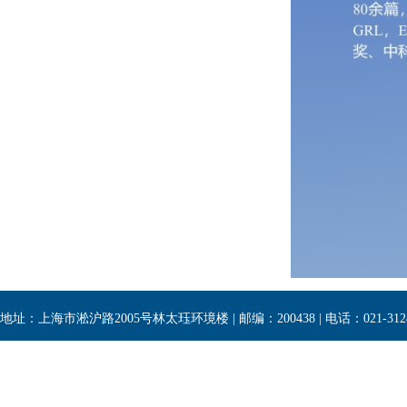
地址：上海市淞沪路2005号林太珏环境楼 | 邮编：200438 | 电话：021-3124