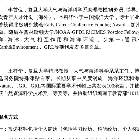
李首位，复旦大学大气与海洋科学系助理教授
/
研究员
,
博导
次青年人才计划（海外）。本科毕业于中国海洋大学，博士毕
曾获得北极研究协会
Early Career Conference Funding Award
，加
励。随后在普林斯顿大学
/NOAA-GFDL
以
CIMES Postdoc Fellow
洋
-
海冰
-
大气相互作用和海洋环流，以第一
/
通讯
Earth&Environment
，
GRL
等期刊发表多篇文章。
王桂华，复旦大学特聘教授，大气与海洋科学系系主任，
选国务院特殊津贴专家。长期从事中尺度涡旋、海洋环流和
Nature
、
JGR
、
GRL
等国际重要学术刊物上共发表
100
余篇，并
获自然资源科学技术奖一等奖等。并协助组织编写了教育部“
101
报名方式
一：投递材料包括个人简历（包括学习经历、科研经历、个人奖