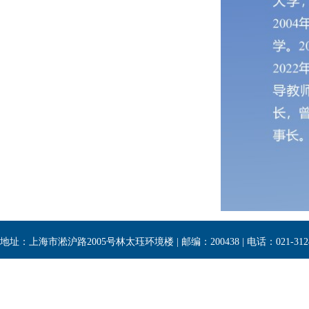
地址：上海市淞沪路2005号林太珏环境楼 | 邮编：200438 | 电话：021-3124