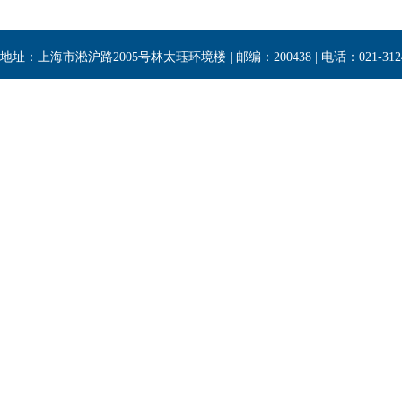
地址：上海市淞沪路2005号林太珏环境楼 | 邮编：200438 | 电话：021-3124